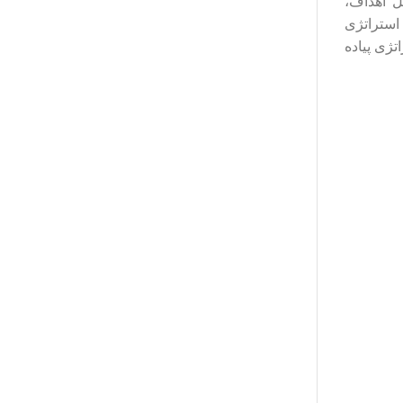
ل اهداف،
 استراتژی
تژی پیاده