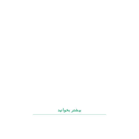
چک‌ لیست روزانه، هفتگی و ماهانه پشتیبانی سایت
بیشتر بخوانید