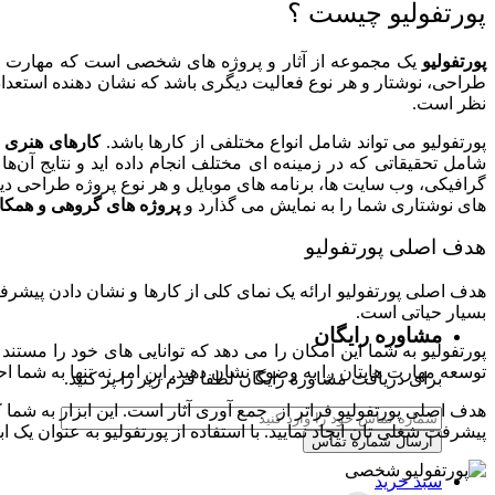
پورتفولیو چیست ؟
طراحی و پشتیبانی وب سایت
پورتفولیو
یک مجموعه از آثار و پروژه‌ های شخصی است که مهارت‌ ها، ت
طراحی، نوشتار و هر نوع فعالیت دیگری باشد که نشان‌ دهنده استعداد
طراحی وب سایت شرکتی
نظر است.
پورتفولیو می‌ تواند شامل انواع مختلفی از کارها باشد.
کارهای هنری
م
پشتیبانی وب سایت
شامل تحقیقاتی که در زمینه‌ه ای مختلف انجام داده‌ اید و نتایج آن‌
گرافیکی، وب‌ سایت‌ ها، برنامه‌ های موبایل و هر نوع پروژه طراحی
طراحی وب سایت فروشگاهی
های نوشتاری شما را به نمایش می‌ گذارد و
پروژه‌ های گروهی و همکار
مشاهده صفحه خدمات طراحی سایت
هدف اصلی پورتفولیو
فروشگاه
هدف اصلی پورتفولیو ارائه یک نمای کلی از کارها و نشان دادن پیشرفت
بسیار حیاتی است.
مشاوره رایگان
افزونه فرم ساز نمایشگاهی
پورتفولیو به شما این امکان را می‌ دهد که توانایی‌ های خود را مستند 
توسعه مهارت‌ هایتان را به وضوح نشان دهید. این امر نه‌ تنها به شم
برای دریافت مشاوره رایگان لطفا فرم زیر را پر کنید.
مشاهده فروشگاه خدمات طراحی سایت
هدف اصلی پورتفولیو فراتر از جمع‌ آوری آثار است. این ابزار به شما ک
پیشرفت شغلی‌ تان ایجاد نمایید. با استفاده از پورتفولیو به‌ عنوان یک 
بازاریابی موتورهای جستجو
سبد خرید
سئو (SEO)