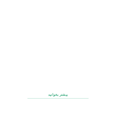
چک‌ لیست روزانه، هفتگی و ماهانه پشتیبانی سایت
بیشتر بخوانید