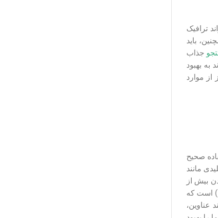
د ترافیک
ین، باید
جو
جذاب
یحات مناسب نیز می تواند به بهبود
ز از موارد
فاده صحیح
یدی مانند
بردن بیش از
حد آن ها خودداری کنید. یکی از راه های موثر برای بهینه سازی کلمات کلیدی، استفاده از کلمات کلیدی بلند (Long-Tail Keywords) است که
د عناوین،
 را بهبود