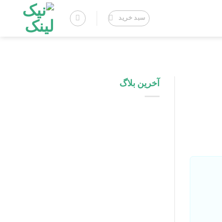
سبد خرید
آخرین بلاگ
اینفلوئنسر مارکتینگ در پلتفرم های
داخلی: فرصت ها و چالش ها
راهنمای طراحی لوگو برای برند های
صادراتی و بین المللی
تفاوت پشتیبانی فنی با پشتیبانی
محتوایی سایت چیست؟
راهنمای کامل برند سازی شخصی برای
مدیران در فضای لینکدین
چک‌ لیست روزانه، هفتگی و ماهانه
پشتیبانی سایت