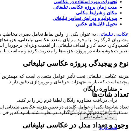
تجهیزات مورد استفاده در عکاسی
مدت زمان پروژه
عکاسی تبلیغاتی
طراحی و پشتیبانی وب سایت
مکان و شرایط مکانی
پس‌تولید و ویرایش تصاویر تبلیغاتی
طراحی وب سایت شرکتی
تحویل فایل‌های عکس
عکاسی تبلیغاتی
، به عنوان یکی از اولین نقاط تعامل بصری مخاطب با 
پشتیبانی وب سایت
مشتریان اثرگذارند. با وجود مزایای متعدد عکاسی تبلیغاتی، هزینه‌
کسب‌وکار، حجم کار و اهداف تبلیغاتی، از اهمیت ویژه‌ای برخوردار است
تغییرات هوشمندانه در پروژه، هزینه‌ها را مدیریت کرده و متناسب با نیا
طراحی وب سایت فروشگاهی
نوع و پیچیدگی پروژه عکاسی تبلیغاتی
مشاهده صفحه خدمات طراحی سایت
فروشگاه
هزینه عکاسی تبلیغاتی تحت تأثیر عوامل متعددی است که مهمترین آ
پیچیده است که نیاز به تجهیزات حرفه‌ای و نورپردازی دقیق دارند.
مشاوره رایگان
افزونه فرم ساز نمایشگاهی
تعداد شات‌ها
برای دریافت مشاوره رایگان لطفا فرم زیر را پر کنید.
مشاهده فروشگاه خدمات طراحی سایت
تعداد شات‌ها یکی از عوامل کلیدی در تعیین هزینه عکاسی تبلیغات
مستقیم بر هزینه نهایی تأثیر می‌گذارد. در نظر داشته باشید که برخی
بازاریابی موتورهای جستجو
وجود و تعداد مدل در
عکاسی تبلیغاتی
سبد خرید
سئو (SEO)