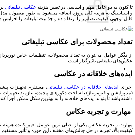
تا کنون به دو عامل مهم و اساسی در تعیین هزینه
عکاسی تبلیغاتی
پرد
و استایلینگ به هزینه کلی پروژه اضافه می‌شود. به طور معمول، مدل‌ها
تبلیغات در گوگل (Google Ads)
قابل توجهی کیفیت تصاویر را ارتقا داده و جذابیت تبلیغات را افزایش د
مشاهده صفحه خدمات طراحی سایت
بازاریابی شبکه‌های اجتماعی
تعداد محصولات برای
عکاسی تبلیغاتی
از دیگر عوامل می‌توان به تعداد محصولات، تنظیمات خاص نورپرداز
مدیریت صفحات اجتماعی
عکس‌های تبلیغاتی تاثیرگذار است
اینفلوانسر مارکتینگ
ایده‌های خلاقانه در عکاسی
تبلیغات در شبکه های اجتماعی
اجرای
ایده‌های خلاقانه در عکاسی تبلیغاتی
، مستلزم تجهیزات پیشر
(منیپولیشن و فتومونتاژ) یا ساخت دکورهای پیچیده، نیازمند تجهیزا
مشاهده صفحه خدمات طراحی سایت
داشته باشد تا بتواند ایده‌های خلاقانه را به بهترین شکل ممکن اجرا 
مهارت و تجربه عکاس
طراحی گرافیک
مهارت و تجربه عکاس یکی از اصلی ترین عوامل تعیین‌کننده هزینه 
طراحی کارت ویزیت
کیفیت بالا، تجربه در حل چالش‌های مختلف این حوزه و تأثیر مستقیم ای