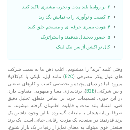
۲. بر روابط بلند مدت و تجربه مشتری تاکید کنید
۳. کیفیت و نوآوری را به نمایش بگذارید
۴. هویت بصری حرفه ‌ای و منسجم خلق کنید
۵. حضور دیجیتال هدفمند و استراتژیک
کال تو اکشن آژانس نیک لینک
وقتی کلمه “برند” را میشنویم، اغلب ذهن ما به سمت شرکت‌
های غول‌ پیکر مصرفی (
B2C
) مانند اپل، نایکی یا کوکاکولا
میرود. اما در دنیای پیچیده و تخصصی کسب‌ و کارهای صنعتی
و بین‌ شرکتی (
B2B
)، برندسازی معنا و مفهومی متفاوت دارد.
در این حوزه، تصمیمات خرید بر اساس منطق، تحلیل دقیق
فنی، اعتماد بلند مدت و قابلیت اطمینان گرفته میشوند، نه
صرفا بر پایه هیجان یا تبلیغات گسترده. با این وجود، داشتن یک
برند قدرتمند در صنعت، یک مزیت رقابتی حیاتی است. یک برند
صنعتی قوی میتواند به معنای تمایز از رقبا در یک بازار شلوغ،