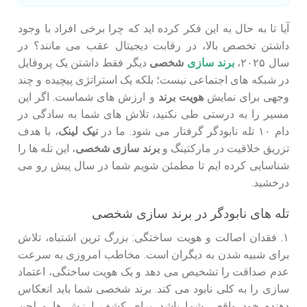
آیا تا به حال به این فکر کرده اید که چرا برخی افراد با وجود
داشتن تخصص بالا، در رقابت دیجیتال عقب می مانند؟ در
سال ۲۰۲۵،
برند سازی
شخصی
دیگر فقط داشتن یک پروفایل
در شبکه های اجتماعی نیست؛ بلکه یک استراتژی پیچیده و چند
وجهی برای نمایش
هویت برند
و ارزش های شماست. اگر این
مسیر را به درستی طی نکنید، تلاش های شما به سادگی در
دام ۱۰ تله نابودگر گرفتار می شود. ما در
نیک لینک
، با هدف
تزریق خلاقیت در مارکتینگ و
برند سازی شخصی
، این تله‌ ها را
شناسایی کرده ایم تا مطمئن شویم شما در سال پیش رو می
درخشید.
تله های نابودگر در برند سازی شخصی
۱. فقدان اصالت و هویت ساختگی: بزرگ ترین اشتباه، تلاش
برای شبیه شدن به دیگران است. مخاطب امروزی به سرعت
عدم صداقت را تشخیص می دهد و یک هویت ساختگی، اعتماد
سازی را به کلی نابود می کند. برند شخصی شما باید انعکاس
دهنده خود واقعی شما باشد. برای کشف ارزش ها و لحن