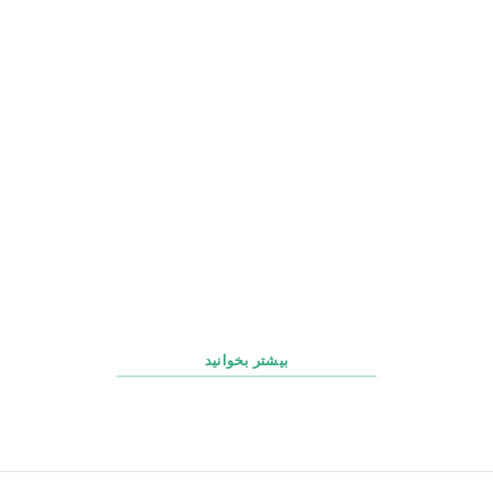
چک‌ لیست روزانه، هفتگی و ماهانه پشتیبانی سایت
بیشتر بخوانید