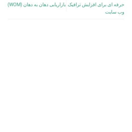
حرفه‌ ای برای افزایش ترافیک
بازاریابی دهان به دهان (WOM)
وب‌ سایت
مقالات
تاثیر هوش مصنوعی بر کپی رایتینگ و تولید محتوا
در دنیای پرشتاب امروز، سرعت و خلاقیت حرف اول را می زند.
در این میان، کپی رایتینگ (تبلیغ نویسی) و تولید محتوا به عنوان