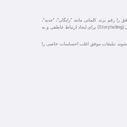
را رقم بزند. کلماتی مانند "رایگان"، "جدید"،
"تضمین شده"، "فوری" و "شما" (خطاب مستقیم به مخاطب) تاثیر روانی اثبات شده ای دارند. استفاده از داستان سرایی (Storytelling) برای ایجاد ارتباط عاطفی و به
شوند. تبلیغات موفق اغلب احساسات خاصی را