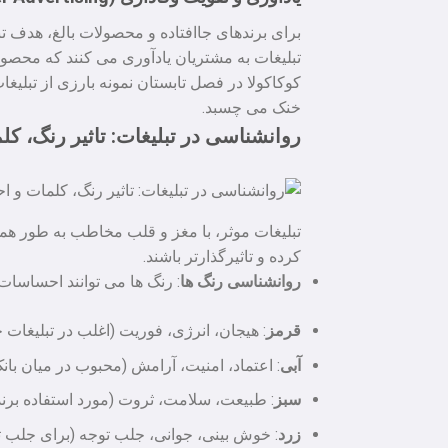
برای برندهای جاافتاده و محصولات بالغ، هدف ت
تبلیغات به مشتریان یادآوری می کنند که محصول م
کوکاکولا در فصل تابستان نمونه بارزی از تبلیغا
خنک می چسبد.
روانشناسی در تبلیغات: تاثیر رنگ، 
تبلیغات موثر، با مغز و قلب مخاطب به طور همز
کرده و تاثیرگذارتر باشند.
روانشناسی رنگ ها
: رنگ ها می توانند احساسات 
قرمز
: هیجان، انرژی، فوریت (اغلب در تبلیغات
آبی
: اعتماد، امنیت، آرامش (محبوب در میان با
سبز
: طبیعت، سلامت، ثروت (مورد استفاده برن
زرد
: خوش بینی، جوانی، جلب توجه (برای جلب توج