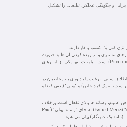
، چرایی و چگونگی عملکرد تبلیغات را تشکیل
اتژی کلی یک کسب و کار دارند.
یازهای مشتری و برآورده کردن آن ها به صورت
سودآور را در بر می گیرد. این فعالیت ها شامل تحقیقات بازار، توسعه محصول، قیمت گذاری، توزیع و ترویج (Promotion) است. تبلیغات تنها یکی از ابزارهای
لاع رسانی، ترغیب یا یادآوری به مخاطبان در
است، نه یک فرد خاص) و "پولی" (یعنی فضا و
 ذهن عموم، رسانه ها و ذی نفعان است. برخلاف
تبلیغات، روابط عمومی اغلب رایگان است (مانند انتشار یک خبر در رسانه ها) و هدف آن کسب "رسانه به دست آمده" (Earned Media) به جای "رسانه پولی" (Paid
ست. این فرآیند شامل تعامل یک به یک بین