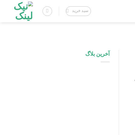
سبد خرید
آخرین بلاگ
اینفلوئنسر مارکتینگ در
پلتفرم های داخلی: فرصت
ها و چالش ها
راهنمای طراحی لوگو برای
برند های صادراتی و بین
المللی
تفاوت پشتیبانی فنی با
پشتیبانی محتوایی سایت
چیست؟