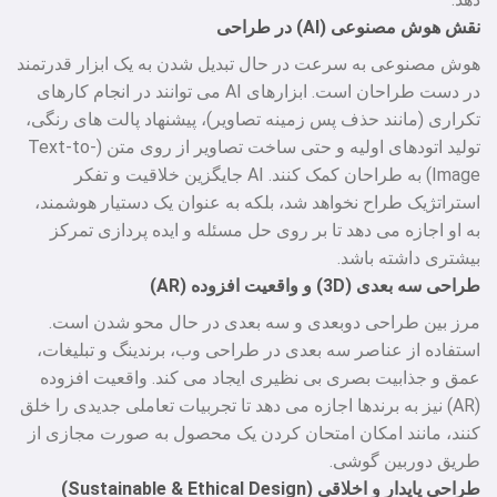
نقش هوش مصنوعی (AI) در طراحی
هوش مصنوعی به سرعت در حال تبدیل شدن به یک ابزار قدرتمند
در دست طراحان است. ابزارهای AI می‌ توانند در انجام کارهای
تکراری (مانند حذف پس‌ زمینه تصاویر)، پیشنهاد پالت‌ های رنگی،
تولید اتودهای اولیه و حتی ساخت تصاویر از روی متن (Text-to-
Image) به طراحان کمک کنند. AI جایگزین خلاقیت و تفکر
استراتژیک طراح نخواهد شد، بلکه به عنوان یک دستیار هوشمند،
به او اجازه می‌ دهد تا بر روی حل مسئله و ایده‌ پردازی تمرکز
بیشتری داشته باشد.
طراحی سه‌ بعدی (3D) و واقعیت افزوده (AR)
مرز بین طراحی دوبعدی و سه‌ بعدی در حال محو شدن است.
استفاده از عناصر سه‌ بعدی در طراحی وب، برندینگ و تبلیغات،
عمق و جذابیت بصری بی‌ نظیری ایجاد می‌ کند. واقعیت افزوده
(AR) نیز به برندها اجازه می‌ دهد تا تجربیات تعاملی جدیدی را خلق
کنند، مانند امکان امتحان کردن یک محصول به صورت مجازی از
طریق دوربین گوشی.
طراحی پایدار و اخلاقی (Sustainable & Ethical Design)