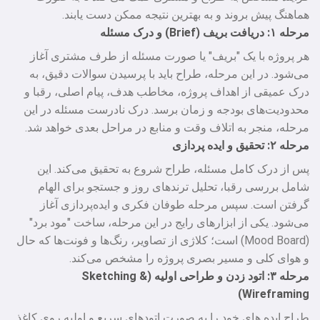
هماهنگ پیش بروند و به بهترین نتیجه ممکن دست یابند.
مرحله ۱: دریافت بریف (Brief) و درک مسئله
هر پروژه با یک "بریف" یا صورت مسئله از طرف مشتری آغاز
می‌شود. در این مرحله، طراح باید با پرسیدن سوالات دقیق، به
درک عمیقی از اهداف پروژه، مخاطب هدف، پیام اصلی، رقبا و
محدودیت‌های بودجه و زمان برسد. درک نادرست مسئله در این
مرحله، منجر به اتلاف وقت و منابع در مراحل بعدی خواهد شد.
مرحله ۲: تحقیق و ایده‌ پردازی
پس از درک کامل مسئله، طراح شروع به تحقیق می‌کند. این
شامل بررسی رقبا، تحلیل ترندهای روز و جستجو برای الهام
گرفتن است. سپس مرحله طوفان فکری و ایده‌پردازی آغاز
می‌شود. یکی از ابزارهای رایج در این مرحله، ساخت "مود برد"
(Mood Board) است؛ کلاژی از تصاویر، رنگ‌ها و فونت‌ها که حال
و هوای کلی و مسیر بصری پروژه را مشخص می‌کند.
مرحله ۳: اتود زدن و طراحی اولیه (Sketching &
Wireframing)
طراح ایده‌ های خود را به صورت اتودهای سریع و اولیه روی کاغذ