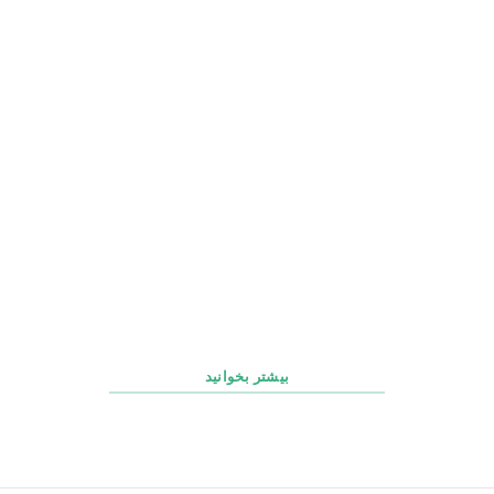
چک‌ لیست روزانه، هفتگی و ماهانه پشتیبانی سایت
بیشتر بخوانید