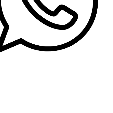
استاپ موشن (ویدئو)
تولید پادکست
تولید محتوای ویدئویی
تدوین ویدئو
موشن گرافیک (ویدئو)
تولید محتوای تصویری
مشاهده صفحه خدمات طراحی سایت