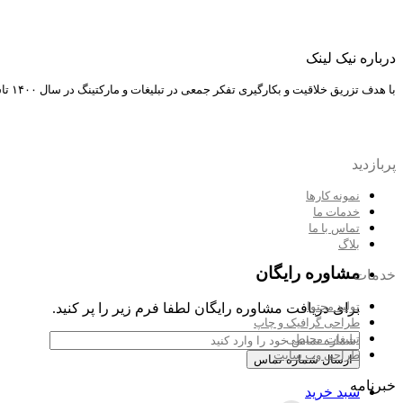
طراحی و پشتیبانی وب سایت
درباره نیک لینک
طراحی وب سایت شرکتی
با هدف تزریق خلاقیت و بکارگیری تفکر جمعی در تبلیغات و مارکتینگ در سال ۱۴۰۰ تاسیس شد. هدف ما دستیابی به تبلیغات خلاقانه، پیشرفت و توسعه و رعایت اصول موفقیت در مارکتینگ است.
پشتیبانی وب سایت
طراحی وب سایت فروشگاهی
پربازدید
نمونه کارها
مشاهده صفحه خدمات طراحی سایت
خدمات ما
تماس با ما
فروشگاه
بلاگ
مشاوره رایگان
خدمات
افزونه فرم ساز نمایشگاهی
تولید محتوا
برای دریافت مشاوره رایگان لطفا فرم زیر را پر کنید.
مشاهده فروشگاه خدمات طراحی سایت
طراحی گرافیک و چاپ
تبلیغات محیطی
بازاریابی موتورهای جستجو
طراحی وب سایت
خبرنامه
سبد خرید
سئو (SEO)