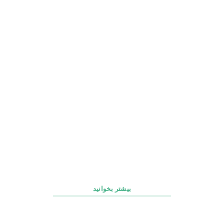
چک‌ لیست روزانه، هفتگی و ماهانه پشتیبانی سایت
بیشتر بخوانید